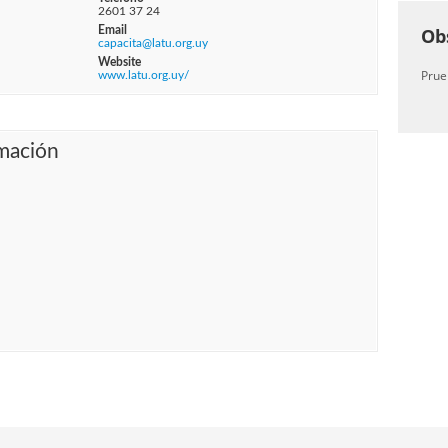
2601 37 24
Email
Ob
capacita@latu.org.uy
Website
Prue
www.latu.org.uy/
mación