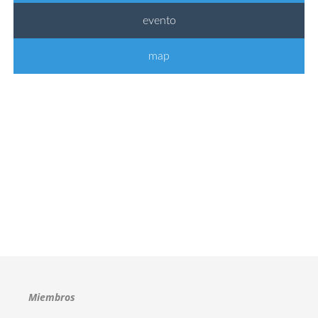
evento
map
Miembros