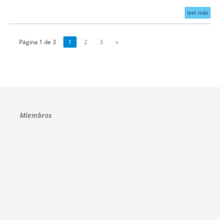
leer más
Página 1 de 3
1
2
3
»
Miembros