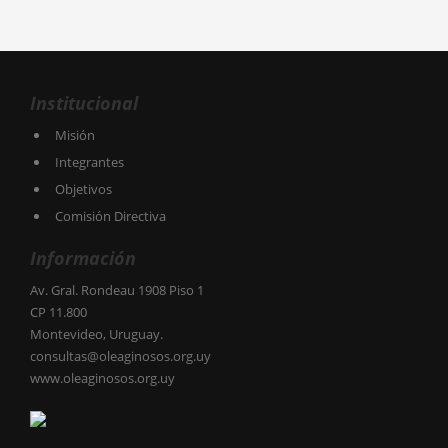
Institucional
Misión
Integrantes
Objetivos
Comisión Directiva
Información
Av. Gral. Rondeau 1908 Piso 1
CP 11.800
Montevideo, Uruguay.
consultas@oleaginosos.org.uy
www.oleaginosos.org.uy