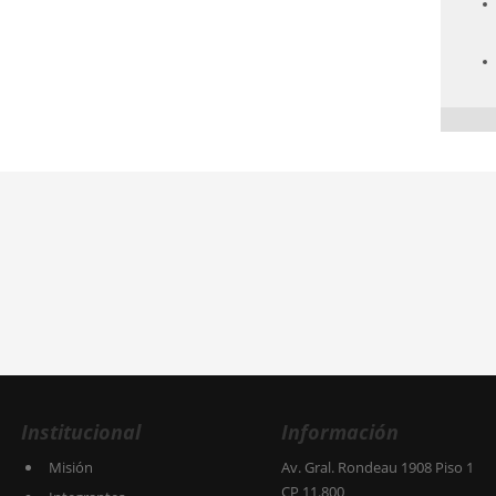
Institucional
Información
Misión
Av. Gral. Rondeau 1908 Piso 1
CP 11.800