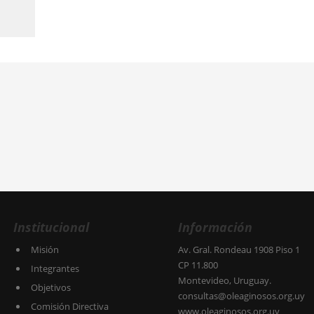
Institucional
Información
Misión
Av. Gral. Rondeau 1908 Piso 1
CP 11.800
Integrantes
Montevideo, Uruguay.
Objetivos
consultas@oleaginosos.org.uy
Comisión Directiva
www.oleaginosos.org.uy