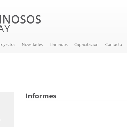
royectos
Novedades
Llamados
Capacitación
Contacto
 área de siembra de soja
Informes
a