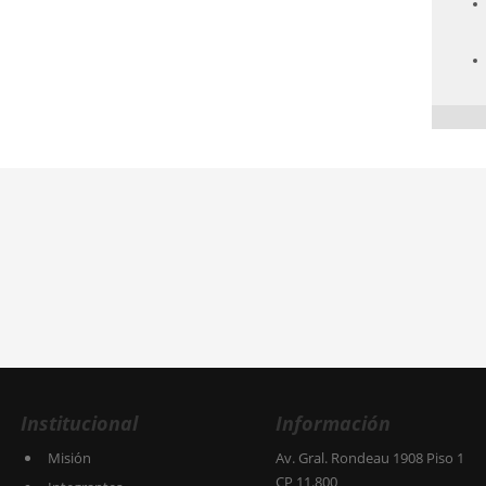
Institucional
Información
Misión
Av. Gral. Rondeau 1908 Piso 1
CP 11.800