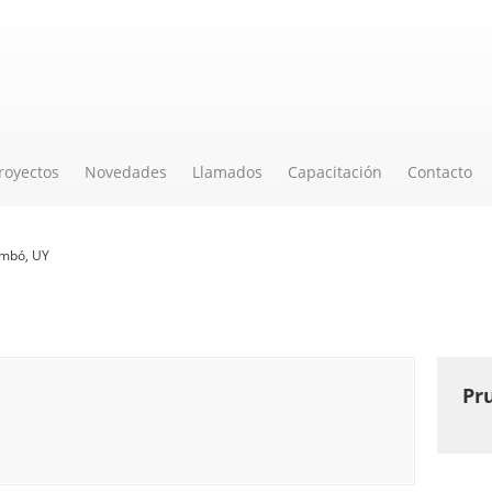
royectos
Novedades
Llamados
Capacitación
Contacto
mbó, UY
Pr