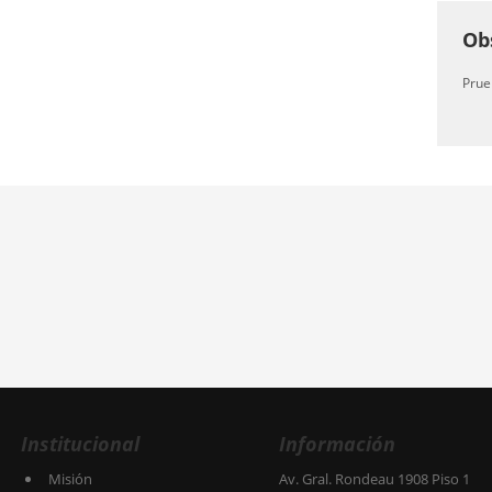
Ob
Prue
Institucional
Información
Misión
Av. Gral. Rondeau 1908 Piso 1