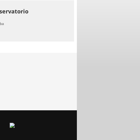
servatorio
ba