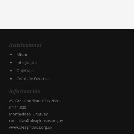
Institucional
Misión
Integrantes
Objetivos
Comisión Directiva
Información
Av. Gral. Rondeau 1908 Piso 1
CP 11.800
Montevideo, Uruguay.
consultas@oleaginosos.org.uy
www.oleaginosos.org.uy