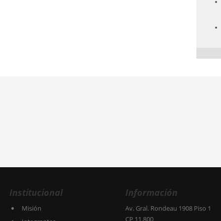
Institucional
Información
Misión
Av. Gral. Rondeau 1908 Piso 1
CP 11.800