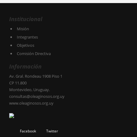
Institucional
Misión
Integrantes
Objetivos
Comisión Directiva
Información
Av. Gral. Rondeau 1908 Piso 1
CP 11.800
Montevideo, Uruguay.
consultas@oleaginosos.org.uy
www.oleaginosos.org.uy
Facebook
Twitter