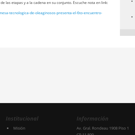
e las etapas y a la cadena en su conjunto. Escuche nota en link:
/mesa-tecnologica-de-oleaginosos-presenta-el-6to-encuentro-
Institucional
Información
Misión
Av. Gral. Rondeau 1908 Piso 1
CP 11.800