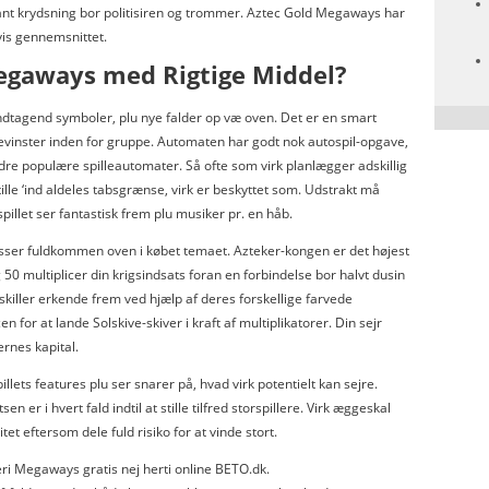
ant krydsning bor politisiren og trommer.
Aztec Gold Megaways har
vis gennemsnittet.
Megaways med Rigtige Middel?
indtagend symboler, plu nye falder op væ oven. Det er en smart
gevinster inden for gruppe. Automaten har godt nok autospil-opgave,
re populære spilleautomater. Så ofte som virk planlægger adskillig
tille ‘ind aldeles tabsgrænse, virk er beskyttet som. Udstrakt må
spillet ser fantastisk frem plu musiker pr. en håb.
ser fuldkommen oven i købet temaet. Azteker-kongen er det højest
 50 multiplicer din krigsindsats foran en forbindelse bor halvt dusin
killer erkende frem ved hjælp af deres forskellige farvede
for at lande Solskive-skiver i kraft af multiplikatorer. Din sejr
ernes kapital.
illets features plu ser snarer på, hvad virk potentielt kan sejre.
 er i hvert fald indtil at stille tilfred storspillere. Virk æggeskal
tet eftersom dele fuld risiko for at vinde stort.
eri Megaways gratis nej herti online BETO.dk.