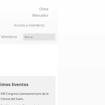
Clima
Mercados
Acceso a miembros
Miembros
timos Eventos
XXII Congreso Latinoamericano de la
Ciencia del Suelo.