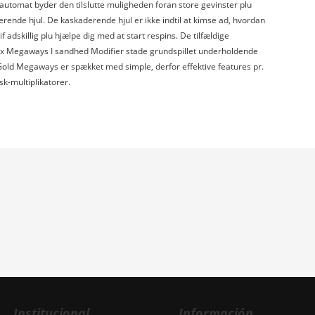
utomat byder den tilslutte muligheden foran store gevinster plu
rende hjul. De kaskaderende hjul er ikke indtil at kimse ad, hvordan
f adskillig plu hjælpe dig med at start respins. De tilfældige
Max Megaways I sandhed Modifier stade grundspillet underholdende
 Gold Megaways er spækket med simple, derfor effektive features pr.
sk-multiplikatorer.
Institucional
Información