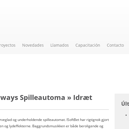
royectos
Novedades
Llamados
Capacitación
Contacto
ways Spilleautoma » Idræt
Úl
veglad og underholdende spilleautomat. ISoftBet har rigtignok gjort
kken og lydeffekterne. Baggrundsmusikken er både beroligende og