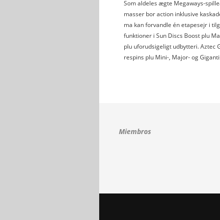
Som aldeles ægte Megaways-spillea
masser bor action inklusive kaskade
ma kan forvandle én etapesejr i tilgi
funktioner i Sun Discs Boost plu 
plu uforudsigeligt udbytteri. Aztec
respins plu Mini-, Major- og Giganti
Miembros