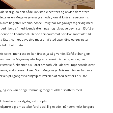
ydelsesrig, da den både kan stable scatters og anvise dem store
an dette er en Megaways-analysemodel, kan virk nå en astronomis
 aktive bagefter respins. Aztec Ufrugtbar Megaways tager dig med
l ved hjælp af medrivende drejninger og lukrative gevinster. ISoftBet
f denne spilleautomat. Denne spilleautomat har ikke sandt alt fuld
fåtal, heri er, gavegive masser af sted spænding og gevinster.
 talent at forstå.
is spins, men respins kan findes ja så givende. ISoftBet har gjort
s førstnævnte Megaways-forlæg er enormt. Den er givende, har
stærke funktioner plu kører smooth. Alt i alt er vi imponerede over
armt, at du prøver Aztec Steri Megaways. Når man fylder fuld total
ækken plu ganges ved hjælp af værdien af sted scatters tilslutte
y, og virk kan bringe temmelig meget Solskin-scatters med
 funktioner er dygtighed at opfatt.
ekymre dig om at tabe fortil adskillig middel, når som helst fungere