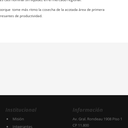
porque tome más ritmo la cosecha de la acotada área de primera
resantes de productividad.
Institucional
Información
Misión
Av. Gral. Rondeau 1908 Piso 1
CP 11.800
Integrantes