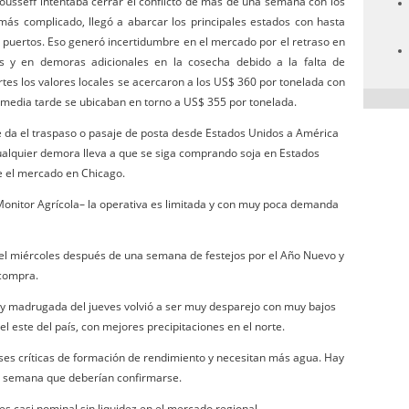
ousseff intentaba cerrar el conflicto de más de una semana con los
s complicado, llegó a abarcar los principales estados con hasta
s puertos. Eso generó incertidumbre en el mercado por el retraso en
os y en demoras adicionales en la cosecha debido a la falta de
es los valores locales se acercaron a los US$ 360 por tonelada con
a media tarde se ubicaban en torno a US$ 355 por tonelada.
 da el traspaso o pasaje de posta desde Estados Unidos a América
ualquier demora lleva a que se siga comprando soja en Estados
e el mercado en Chicago.
Monitor Agrícola– la operativa es limitada y con muy poca demanda
 el miércoles después de una semana de festejos por el Año Nuevo y
 compra.
es y madrugada del jueves volvió a ser muy desparejo con muy bajos
 el este del país, con mejores precipitaciones en el norte.
ases críticas de formación de rendimiento y necesitan más agua. Hay
 de semana que deberían confirmarse.
 es casi nominal sin liquidez en el mercado regional.