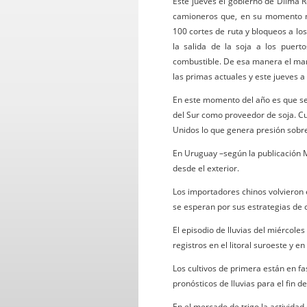
Este jueves el gobierno de Dilma R
camioneros que, en su momento má
100 cortes de ruta y bloqueos a lo
la salida de la soja a los puert
combustible. De esa manera el mart
las primas actuales y este jueves 
En este momento del año es que se
del Sur como proveedor de soja. C
Unidos lo que genera presión sobr
En Uruguay –según la publicación 
desde el exterior.
Los importadores chinos volvieron
se esperan por sus estrategias de
El episodio de lluvias del miércol
registros en el litoral suroeste y en
Los cultivos de primera están en f
pronósticos de lluvias para el fin
En el mercado de trigo la actividad