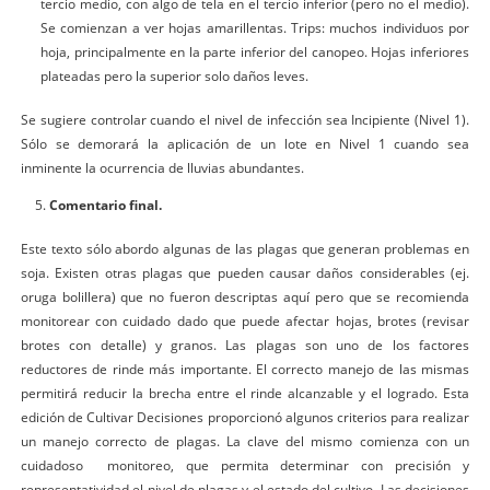
tercio medio, con algo de tela en el tercio inferior (pero no el medio).
Se comienzan a ver hojas amarillentas. Trips: muchos individuos por
hoja, principalmente en la parte inferior del canopeo. Hojas inferiores
plateadas pero la superior solo daños leves.
Se sugiere controlar cuando el nivel de infección sea Incipiente (Nivel 1).
Sólo se demorará la aplicación de un lote en Nivel 1 cuando sea
inminente la ocurrencia de lluvias abundantes.
Comentario final.
Este texto sólo abordo algunas de las plagas que generan problemas en
soja. Existen otras plagas que pueden causar daños considerables (ej.
oruga bolillera) que no fueron descriptas aquí pero que se recomienda
monitorear con cuidado dado que puede afectar hojas, brotes (revisar
brotes con detalle) y granos. Las plagas son uno de los factores
reductores de rinde más importante. El correcto manejo de las mismas
permitirá reducir la brecha entre el rinde alcanzable y el logrado. Esta
edición de Cultivar Decisiones proporcionó algunos criterios para realizar
un manejo correcto de plagas. La clave del mismo comienza con un
cuidadoso monitoreo, que permita determinar con precisión y
representatividad el nivel de plagas y el estado del cultivo. Las decisiones