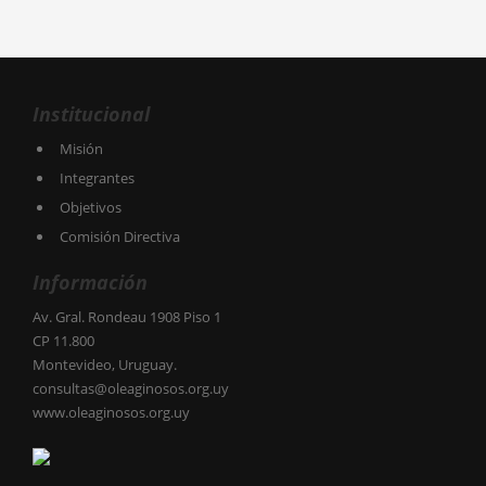
Institucional
Misión
Integrantes
Objetivos
Comisión Directiva
Información
Av. Gral. Rondeau 1908 Piso 1
CP 11.800
Montevideo, Uruguay.
consultas@oleaginosos.org.uy
www.oleaginosos.org.uy