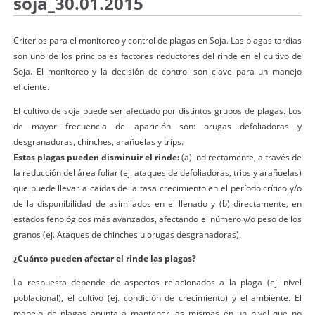
soja_30.01.2015
Criterios para el monitoreo y control de plagas en Soja. Las plagas tardías
son uno de los principales factores reductores del rinde en el cultivo de
Soja. El monitoreo y la decisión de control son clave para un manejo
eficiente.
El cultivo de soja puede ser afectado por distintos grupos de plagas. Los
de mayor frecuencia de aparición son: orugas defoliadoras y
desgranadoras, chinches, arañuelas y trips.
Estas plagas pueden disminuir el rinde:
(a) indirectamente, a través de
la reducción del área foliar (ej. ataques de defoliadoras, trips y arañuelas)
que puede llevar a caídas de la tasa crecimiento en el período crítico y/o
de la disponibilidad de asimilados en el llenado y (b) directamente, en
estados fenológicos más avanzados, afectando el número y/o peso de los
granos (ej. Ataques de chinches u orugas desgranadoras).
¿Cuánto pueden afectar el rinde las plagas?
La respuesta depende de aspectos relacionados a la plaga (ej. nivel
poblacional), el cultivo (ej. condición de crecimiento) y el ambiente. El
manejo de plagas apunta a mantener las mismas en un nivel que no