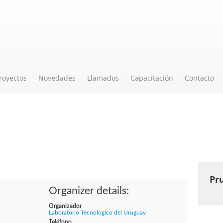
royectos
Novedades
Llamados
Capacitación
Contacto
Práctico: Adaptación de los Sis
la norma ISO 9001:2015.
Pr
Organizer details:
Organizador
Laboratorio Tecnológico del Uruguay
Teléfono