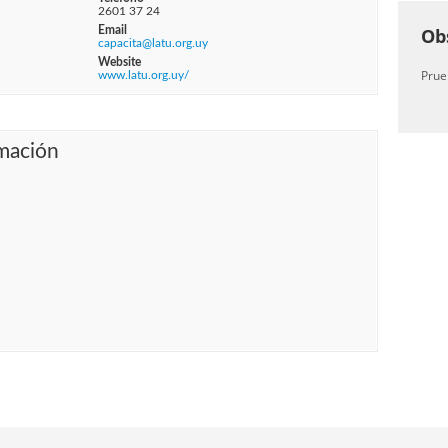
2601 37 24
Email
Ob
capacita@latu.org.uy
Website
Prue
www.latu.org.uy/
mación