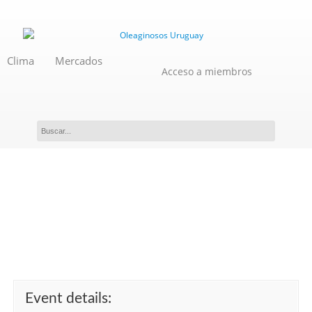
Clima
Mercados
Acceso a miembros
Jornada de INIA sobre
manejo de malezas en campo
natural región norte
Event details: