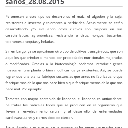
sanos_28.08.2015
Pertenecen a este tipo de desarrollos el maíz, el algodón y la soja,
resistentes a insectos y tolerantes a herbicidas. Actualmente se están
desarrollando y/o evaluando otros cultivos con mejoras en sus
características agronómicas: resistencia a virus, hongos, bacterias,
tolerantes a sequías y heladas.
Sin embargo, ya se aproximan otro tipo de cultivos transgénicos, que son
aquellos que brindan alimentos con propiedades nutricionales mejoradas
o modificadas. Gracias a la biotecnología podemos introducir genes
nuevos en una planta o bien modificar los ya existentes. Así, se puede
lograr que una planta fabrique sustancias que antes no fabricaba, o que
fabrique más de lo que nos hace bien o que fabrique menos de lo que nos
hace mal. Por ejemplo:
Tomates con mayor contenido de licopeno: el licopeno es antioxidante,
neutraliza los radicales libres que se producen en el organismo que
llevan al envejecimiento celular y al desarrollo de enfermedades
cardiovasculares y ciertos tipos de cáncer.
Arroz dorado: a este arroz se le agregaron los genes necesarios para