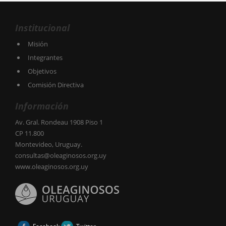
Institucional
Misión
Integrantes
Objetivos
Comisión Directiva
Información
Av. Gral. Rondeau 1908 Piso 1
CP 11.800
Montevideo, Uruguay.
consultas@oleaginosos.org.uy
www.oleaginosos.org.uy