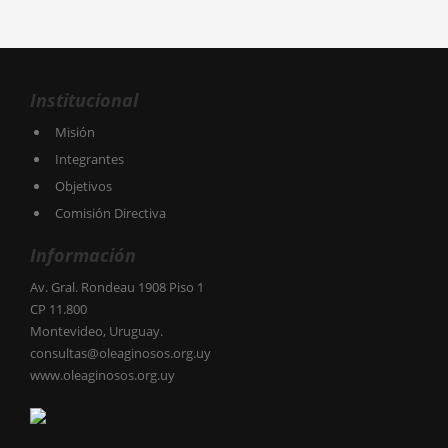
Institucional
Misión
Integrantes
Objetivos
Comisión Directiva
Información
Av. Gral. Rondeau 1908 Piso 1
CP 11.800
Montevideo, Uruguay.
consultas@oleaginosos.org.uy
www.oleaginosos.org.uy