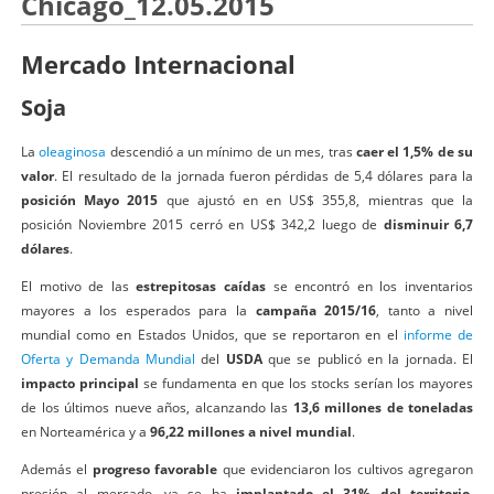
Chicago_12.05.2015
Mercado Internacional
Soja
La
oleaginosa
descendió a un mínimo de un mes, tras
caer el 1,5% de su
valor
. El resultado de la jornada fueron pérdidas de 5,4 dólares para la
posición Mayo 2015
que ajustó en en US$ 355,8, mientras que la
posición ​Noviembre 2015 cerró en US$ 342,2 luego de
disminuir 6,7
dólares
.
El motivo de las
estrepitosas caídas
se encontró en los inventarios
mayores a los esperados para la
campaña 2015/16
, tanto a nivel
mundial como en Estados Unidos, que se reportaron en el
informe de
Oferta y Demanda Mundial
del
USDA
que se publicó en la jornada. El
impacto principal
se fundamenta en que los stocks serían los mayores
de los últimos nueve años, alcanzando las
13,6 millones de toneladas
en Norteamérica y a
96,22 millones a nivel mundial
.
Además el
progreso favorable
que evidenciaron los cultivos agregaron
presión al mercado, ya se ha
implantado el 31% del territorio
,