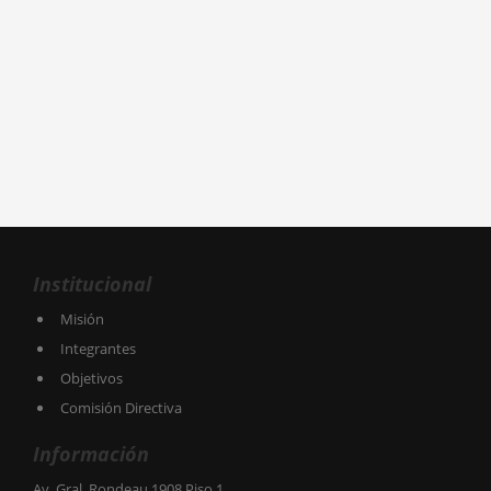
Institucional
Misión
Integrantes
Objetivos
Comisión Directiva
Información
Av. Gral. Rondeau 1908 Piso 1