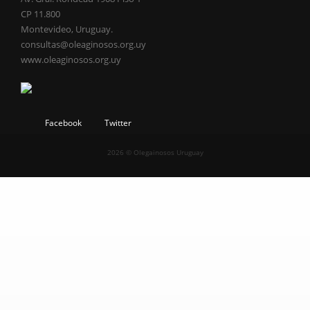
CP 11.800
Montevideo, Uruguay.
consultas@oleaginosos.org.uy
www.oleaginosos.org.uy
Facebook
Twitter
2026 © Olegainosos Uruguay