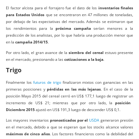
El factor ​alcista para el forrajero fue el dato de los
inventarios finales
para Estados Unidos
que se encontraron en 47 millones de toneladas,
por debajo de las expectativas del mercado. Además se estimaron que
los rendimientos para la
próxima campaña
serían menores a la
predicción de los analistas, por lo que habría una producción menor que
en la
campaña 2014/15
.
Por otro lado, el gran avance de la
siembra del cereal
estuvo presente
en el mercado, presionando a las
cotizaciones a la baja
.
Trigo
Finalmente los
futuros de trigo
​finalizaron mixtos con ganancias en las
primeras posiciones y
pérdidas en las más lejanas
. En el caso de la
posición Mayo 2015 del cereal cerró en US$ 1​77,1 luego de registrar un​
incremento de US$ 21; mientras que por otro lado, la
posición ​
Diciembre 2015
ajustó en US$ 191,3 luego de descender US$ ​0,1.
Los mayores inventarios
pronosticados por el
USDA
generaron presión
en el mercado, debido a que se esperan que los stocks alcance valores
máximos de cinco años
. Los factores financieros como la debilidad del