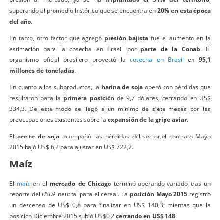
superando al promedio histórico que se encuentra en
20% en esta época
del año
.
En tanto, otro factor que agregó
presión bajista
fue el aumento en la
estimación para la cosecha en Brasil por
parte de la Conab
. El
organismo oficial brasilero proyectó la
cosecha en Brasil
en
95,1
millones de toneladas
.
En cuanto a los subproductos, la
harina de soja
operó con pérdidas que
resultaron para la
primera posición
de 9,7 dólares, cerrando en US$
334,3. De este modo se llegó a un mínimo de siete meses por las
preocupaciones existentes sobre la
expansión de la gripe aviar
.
​El
aceite de soja
acompañó las pérdidas del sector,el contrato Mayo
2015 bajó US$ ​6,2 para ajustar en US$ 722,2.
Maíz
El
maíz
en el
mercado de Chicago
​ terminó operando variado tras un
reporte del
USDA
neutral para el cereal. La
posición Mayo 2015
registró
un descenso de US$ 0,8 para finalizar en US$ 140,3; mientas que la
posición Diciembre 2015 ​subió US$0,2
cerrando en US$ 148
.