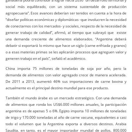
ganadería podría contribuir a lograr hacia 2030 “un desarrollo territorial y
social más equilibrado, con un sistema sustentable de producción
agropecuaria”. Esos avances deberían ser tenidos en cuenta a la hora de
“diseñar políticas económicas y diplomáticas -que involucren la necesidad
de conectarnos con los mercados- y sociales, respecto de la necesidad de
generar trabajo de calidad”, afirmó, al tiempo que subrayó que existe
una demanda creciente de alimentos elaborados. “Argentina deberá
debatir si exportará lo mismo que hace un siglo (carne enfriada y granos)
o a esas materias primas se les aplicarán procesos que agreguen valor y
generen trabajo en el país”, señaló el académico.
China importa 75 millones de toneladas de soja por año, pero la
demanda de alimentos con valor agregado crece de manera acelerada.
De 2011 a 2013, aumentó 46% sus importaciones de carne bovina y
actualmente es el principal destino mundial para ese producto.
También el mundo árabe es un mercado estratégico. Con una demanda
de alimentos que ronda los US$6.000 millones anuales, la participación
argentina es de apenas 5 o 6%. Egipto importa 10 millones de toneladas
de trigo y 170.000 toneladas al año de carne vacuna, equivalentes a casi
todo el volumen que la Argentina exporta a diversos destinos. Arabia
Saudita, en tanto, es el mayor importador mundial de pollos, 800.000