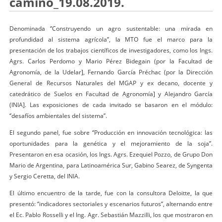
camino_19.08.2019.
Denominada ‘’Construyendo un agro sustentable: una mirada en
profundidad al sistema agrícola’’, la MTO fue el marco para la
presentación de los trabajos científicos de investigadores, como los Ings.
Agrs. Carlos Perdomo y Mario Pérez Bidegain (por la Facultad de
Agronomía, de la Udelar], Fernando García Préchac (por la Dirección
General de Recursos Naturales del MGAP y ex decano, docente y
catedrático de Suelos en Facultad de Agronomía] y Alejandro García
(INIA]. Las exposiciones de cada invitado se basaron en el módulo:
‘’desafíos ambientales del sistema’’.
El segundo panel, fue sobre ‘’Producción en innovación tecnológica: las
oportunidades para la genética y el mejoramiento de la soja’’.
Presentaron en esa ocasión, los Ings. Agrs. Ezequiel Pozzo, de Grupo Don
Mario de Argentina, para Latinoamérica Sur, Gabino Searez, de Syngenta
y Sergio Ceretta, del INIA.
El último encuentro de la tarde, fue con la consultora Deloitte, la que
presentó: ‘’indicadores sectoriales y escenarios futuros’’, alternando entre
el Ec. Pablo Rosselli y el Ing. Agr. Sebastián Mazzilli, los que mostraron en