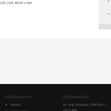
UR, CIGR, MGAP e INIA
Institucional
Información
Misión
Av. Gral. Rondeau 1908 Piso 1
CP 11.800