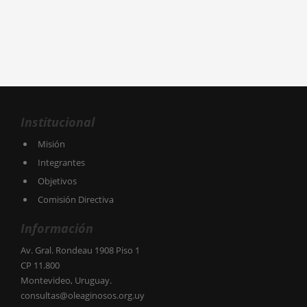
Institucional
Misión
Integrantes
Objetivos
Comisión Directiva
Información
Av. Gral. Rondeau 1908 Piso 1
CP 11.800
Montevideo, Uruguay.
consultas@oleaginosos.org.uy