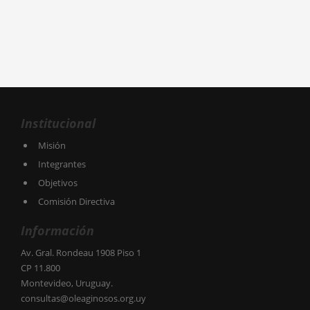
Institucional
Misión
Integrantes
Objetivos
Comisión Directiva
Información
Av. Gral. Rondeau 1908 Piso 1
CP 11.800
Montevideo, Uruguay.
consultas@oleaginosos.org.uy