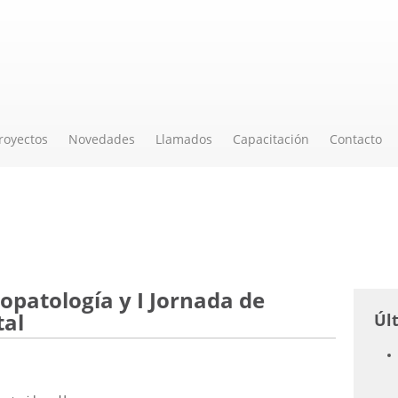
royectos
Novedades
Llamados
Capacitación
Contacto
topatología y I Jornada de
tal
Úl