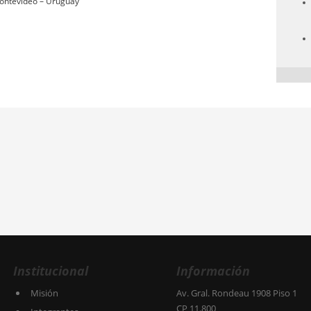
Montevideo – Uruguay
Institucional
Información
Misión
Av. Gral. Rondeau 1908 Piso 1
CP 11.800