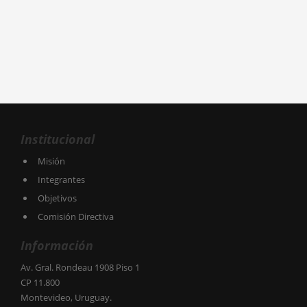
Institucional
Misión
Integrantes
Objetivos
Comisión Directiva
Información
Av. Gral. Rondeau 1908 Piso 1
CP 11.800
Montevideo, Uruguay.