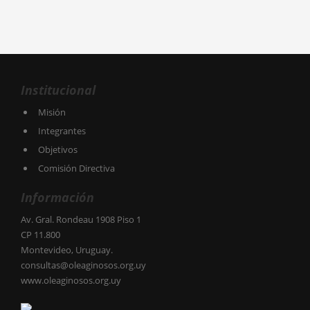
Institucional
Misión
Integrantes
Objetivos
Comisión Directiva
Información
Av. Gral. Rondeau 1908 Piso 1
CP 11.800
Montevideo, Uruguay.
consultas@oleaginosos.org.uy
www.oleaginosos.org.uy