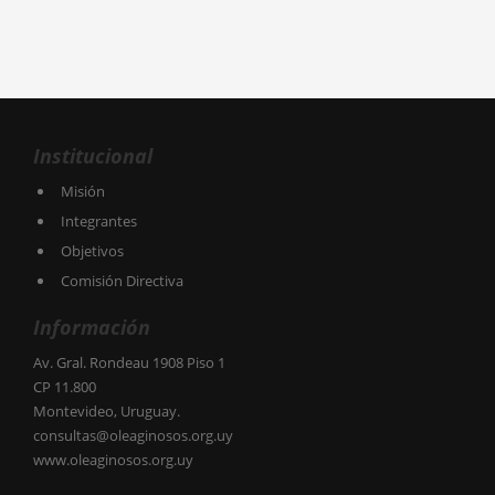
Institucional
Misión
Integrantes
Objetivos
Comisión Directiva
Información
Av. Gral. Rondeau 1908 Piso 1
CP 11.800
Montevideo, Uruguay.
consultas@oleaginosos.org.uy
www.oleaginosos.org.uy