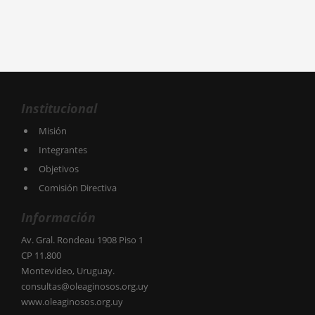
Institucional
Misión
Integrantes
Objetivos
Comisión Directiva
Información
Av. Gral. Rondeau 1908 Piso 1
CP 11.800
Montevideo, Uruguay.
consultas@oleaginosos.org.uy
www.oleaginosos.org.uy