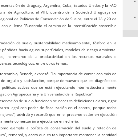
resentación de Uruguay, Argentina, Cuba, Estados Unidos y la FAO
onal de Agricultura, el VII Encuentro de la Sociedad Uruguaya de
Regional de Políticas de Conservación de Suelos, entre el 28 y 29 de
con el lema “Buscando el camino de la intensificación sostenible
radación de suelo, sustentabilidad medioambiental, fósforo en la
e pérdidas hacia aguas superficiales, modelos de riesgo ambiental
ios, incremento de la productividad en los recursos naturales e
vances tecnológicos, entre otros temas.
ntercambio, Benech, expresó: “La importancia de contar con más de
 de orgullo y satisfacción, porque demuestra que los diagnósticos
olíticas activas que se están ejecutando interinstitucionalmente
tigación Agropecuaria y la Universidad de la República”.
nservación de suelo funcionen se necesita definiciones claras, rigor
marco legal con poder de fiscalización en el control, porque todos
mejores”, advirtió y recordó que en el presente están en ejecución
imamente comenzarán a ejecutarse en lechería.
mo ejemplo la política de conservación del suelo y rotación de
tura”, remarcó, y acotó que es tan importante mantener la cantidad