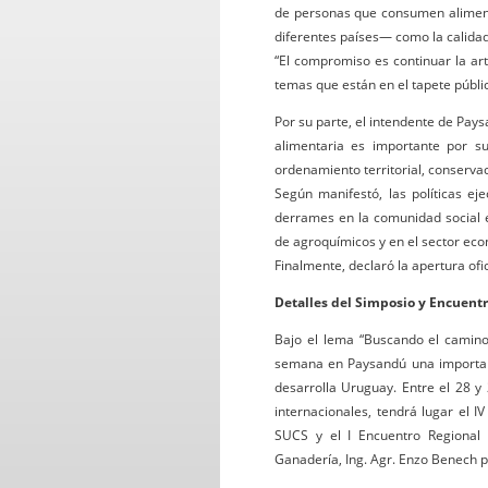
de personas que consumen alimen
diferentes países— como la calidad
“El compromiso es continuar la art
temas que están en el tapete públic
Por su parte, el intendente de Pay
alimentaria es importante por su
ordenamiento territorial, conservac
Según manifestó, las políticas e
derrames en la comunidad social en
de agroquímicos y en el sector eco
Finalmente, declaró la apertura ofi
Detalles del Simposio y Encuentr
Bajo el lema “Buscando el camino d
semana en Paysandú una importante
desarrolla Uruguay. Entre el 28 y
internacionales, tendrá lugar el I
SUCS y el I Encuentro Regional d
Ganadería, Ing. Agr. Enzo Benech pa