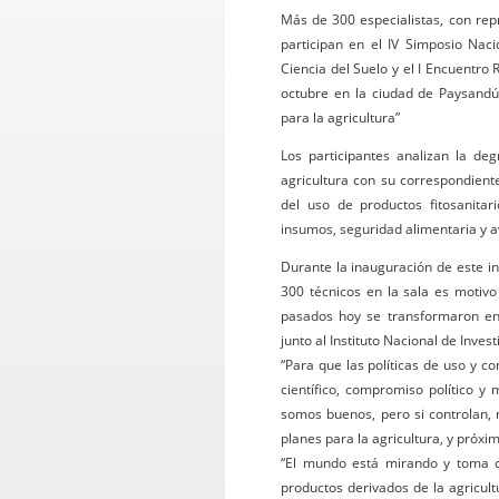
Más de 300 especialistas, con rep
participan en el IV Simposio Naci
Ciencia del Suelo y el I Encuentro 
octubre en la ciudad de Paysandú 
para la agricultura”
Los participantes analizan la deg
agricultura con su correspondient
del uso de productos fitosanitar
insumos, seguridad alimentaria y a
Durante la inauguración de este i
300 técnicos en la sala es motivo
pasados hoy se transformaron en p
junto al Instituto Nacional de Inves
“Para que las políticas de uso y co
científico, compromiso político y 
somos buenos, pero si controlan, 
planes para la agricultura, y próx
“El mundo está mirando y toma co
productos derivados de la agricul