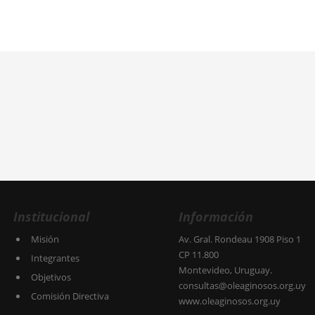
Institucional
Información
Misión
Av. Gral. Rondeau 1908 Piso 1
CP 11.800
Integrantes
Montevideo, Uruguay.
Objetivos
consultas@oleaginosos.org.uy
Comisión Directiva
www.oleaginosos.org.uy