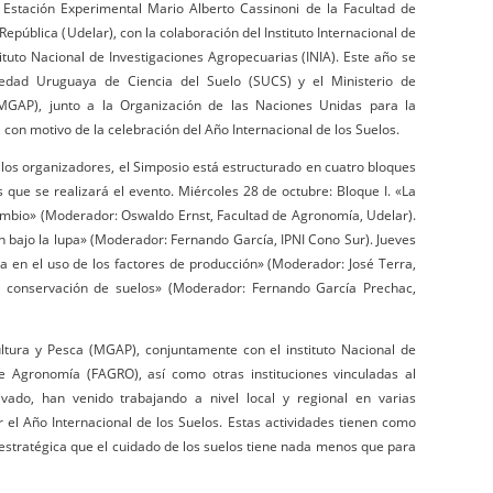
 Estación Experimental Mario Alberto Cassinoni de la Facultad de
epública (Udelar), con la colaboración del Instituto Internacional de
stituto Nacional de Investigaciones Agropecuarias (INIA). Este año se
edad Uruguaya de Ciencia del Suelo (SUCS) y el Ministerio de
(MGAP), junto a la Organización de las Naciones Unidas para la
, con motivo de la celebración del Año Internacional de los Suelos.
los organizadores, el Simposio está estructurado en cuatro bloques
s que se realizará el evento. Miércoles 28 de octubre: Bloque I. «La
mbio» (Moderador: Oswaldo Ernst, Facultad de Agronomía, Udelar).
ón bajo la lupa» (Moderador: Fernando García, IPNI Cono Sur). Jueves
cia en el uso de los factores de producción» (Moderador: José Terra,
 de conservación de suelos» (Moderador: Fernando García Prechac,
ultura y Pesca (MGAP), conjuntamente con el instituto Nacional de
 de Agronomía (FAGRO), así como otras instituciones vinculadas al
ivado, han venido trabajando a nivel local y regional en varias
 el Año Internacional de los Suelos. Estas actividades tienen como
 estratégica que el cuidado de los suelos tiene nada menos que para