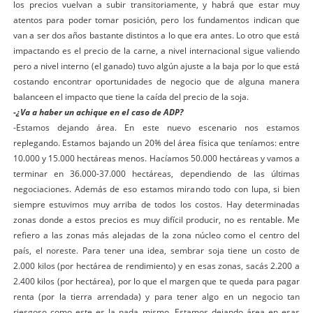
los precios vuelvan a subir transitoriamente, y habrá que estar muy
atentos para poder tomar posición, pero los fundamentos indican que
van a ser dos años bastante distintos a lo que era antes. Lo otro que está
impactando es el precio de la carne, a nivel internacional sigue valiendo
pero a nivel interno (el ganado) tuvo algún ajuste a la baja por lo que está
costando encontrar oportunidades de negocio que de alguna manera
balanceen el impacto que tiene la caída del precio de la soja.
-¿Va a haber un achique en el caso de ADP?
-Estamos dejando área. En este nuevo escenario nos estamos
replegando. Estamos bajando un 20% del área física que teníamos: entre
10.000 y 15.000 hectáreas menos. Hacíamos 50.000 hectáreas y vamos a
terminar en 36.000-37.000 hectáreas, dependiendo de las últimas
negociaciones. Además de eso estamos mirando todo con lupa, si bien
siempre estuvimos muy arriba de todos los costos. Hay determinadas
zonas donde a estos precios es muy difícil producir, no es rentable. Me
refiero a las zonas más alejadas de la zona núcleo como el centro del
país, el noreste. Para tener una idea, sembrar soja tiene un costo de
2.000 kilos (por hectárea de rendimiento) y en esas zonas, sacás 2.200 a
2.400 kilos (por hectárea), por lo que el margen que te queda para pagar
renta (por la tierra arrendada) y para tener algo en un negocio tan
riesgoso como este es la nada mismo. Estamos dejando área en esas