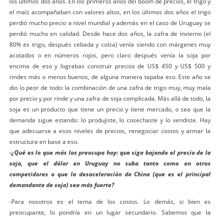
los últimos dos años. En los primeros años del boom de precios, el trigo y
el maíz acompañaban con valores altos, en los últimos dos años el trigo
perdió mucho precio a nivel mundial y además en el caso de Uruguay se
perdió mucho en calidad. Desde hace dos años, la zafra de invierno (el
80% es trigo, después cebada y colza) venía siendo con márgenes muy
acotados o en números rojos, pero claro después venía la soja por
encima de eso y lograbas construir precios de US$ 450 y US$ 500 y
rindes más o menos buenos, de alguna manera tapaba eso. Este año se
dio lo peor de todo: la combinación de una zafra de trigo muy, muy mala
por precio y por rinde y una zafra de soja complicada. Más allá de todo, la
soja es un producto que tiene un precio y tiene mercado, o sea que la
demanda sigue estando: lo produjiste, lo cosechaste y lo vendiste. Hay
que adecuarse a esos niveles de precios, renegociar costos y armar la
estructura en base a eso.
-¿Qué es lo que más los preocupa hoy: que siga bajando el precio de la
soja, que el dólar en Uruguay no suba tanto como en otros
competidores o que la desaceleración de China (que es el principal
demandante de soja) sea más fuerte?
-Para nosotros es el tema de los costos. Lo demás, si bien es
preocupante, lo pondría en un lugar secundario. Sabemos que la