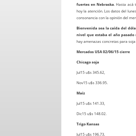
fuertes en Nebraska
. Hasta acá 
hoy la atención. Los datos del lun
consonancia con la opinión del mer
Bienvenida sea la caída del dóla
nivel que estaba el año pasado
hay amenazas concretas para soja y
Mercados USA 02/06/15 cierre
Chicago soja
Jul15 u$s 345.62,
Nov15 u$s 336.95.
Maíz
Jul15 u$s 141.33,
Dic15 u$s 148.02.
Trigo Kansas
Jul15 u$s 196.73,