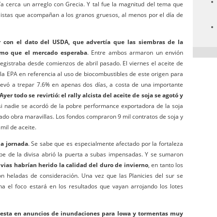
ía cerca un arreglo con Grecia. Y tal fue la magnitud del tema que
istas que acompañan a los granos gruesos, al menos por el día de
ar con el dato del USDA, que advertía que las siembras de la
tmo que el mercado esperaba
. Entre ambos armaron un envión
egistraba desde comienzos de abril pasado. El viernes el aceite de
 la EPA en referencia al uso de biocombustibles de este origen para
llevó a trepar 7.6% en apenas dos días, a costa de una importante
Ayer todo se revirtió: el rally alcista del aceite de soja se agotó y
si nadie se acordó de la pobre performance exportadora de la soja
hado obra maravillas. Los fondos compraron 9 mil contratos de soja y
mil de aceite.
 la jornada
. Se sabe que es especialmente afectado por la fortaleza
be de la divisa abrió la puerta a subas impensadas. Y se sumaron
luvias habrían herido la calidad del duro de invierno
, en tanto los
on heladas de consideración. Una vez que las Planicies del sur se
a el foco estará en los resultados que vayan arrojando los lotes
puesta en anuncios de inundaciones para Iowa y tormentas muy