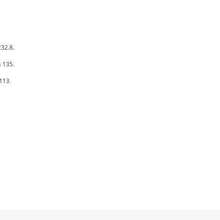
232.8.
s 135.
113.