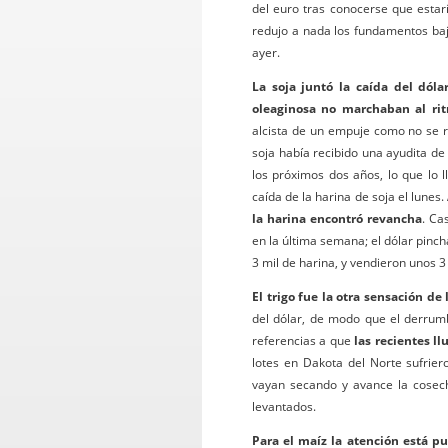
del euro tras conocerse que estar
redujo a nada los fundamentos baj
ayer.
La soja juntó la caída del dól
oleaginosa no marchaban al ri
alcista de un empuje como no se r
soja había recibido una ayudita de
los próximos dos años, lo que lo 
caída de la harina de soja el lunes.
la harina encontró revancha
. Ca
en la última semana; el dólar pinc
3 mil de harina, y vendieron unos 3 
El trigo fue la otra sensación de
del dólar, de modo que el derrum
referencias a que
las recientes l
lotes en Dakota del Norte sufrier
vayan secando y avance la cosech
levantados.
Para el maíz la atención está 