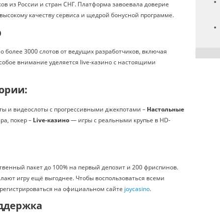
ов из России и стран СНГ. Платформа завоевала доверие
 высокому качеству сервиса и щедрой бонусной программе.
р
но более 3000 слотов от ведущих разработчиков, включая
 Особое внимание уделяется live-казино с настоящими
ории:
ты и видеослоты с прогрессивными джекпотами –
Настольные
ра, покер –
Live-казино
— игры с реальными крупье в HD-
твенный пакет до 100% на первый депозит и 200 фриспинов.
елают игру ещё выгоднее. Чтобы воспользоваться всеми
арегистрироваться на официальном сайте
joycasino
.
оддержка