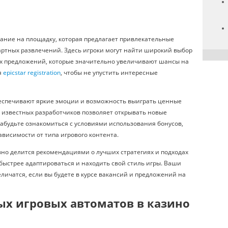
мание на площадку, которая предлагает привлекательные
ртных развлечений. Здесь игроки могут найти широкий выбор
х предложений, которые значительно увеличивают шансы на
я
epicstar registration
, чтобы не упустить интересные
еспечивают яркие эмоции и возможность выиграть ценные
т известных разработчиков позволяет открывать новые
забудьте ознакомиться с условиями использования бонусов,
зависимости от типа игрового контента.
вно делится рекомендациями о лучших стратегиях и подходах
 быстрее адаптироваться и находить свой стиль игры. Ваши
личатся, если вы будете в курсе вакансий и предложений на
ых игровых автоматов в казино