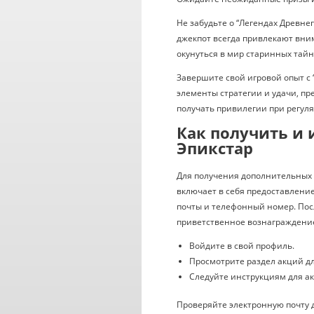
Не забудьте о “Легендах Древне
джекпот всегда привлекают вним
окунуться в мир старинных тайн 
Завершите свой игровой опыт с 
элементы стратегии и удачи, п
получать привилегии при регуля
Как получить и 
Эпикстар
Для получения дополнительных 
включает в себя предоставлени
почты и телефонный номер. Пос
приветственное вознаграждени
Войдите в свой профиль.
Просмотрите раздел акций д
Следуйте инструкциям для а
Проверяйте электронную почту 