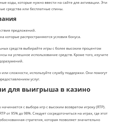
ые коды, которые нужно ввести на сайте для активации. Эти
ные средства или бесплатные спины.
вания
йствия предложений.
на которые распространяются условия бонуса.
ных средств выбирайте игры с более высоким процентом
ансы на успешное использование средств. Кроме того, изучите
едоразумений.
 или сложности, используйте службу поддержки. Они помогут
предоставлением услуг.
ии для выигрыша в казино
ачинается с выбора игр с высоким возвратом игроку (RTP).
TP от 95% до 98%. Следует сосредоточиться на играх, где этот
обоснованная стратегия, которая позволяет значительно