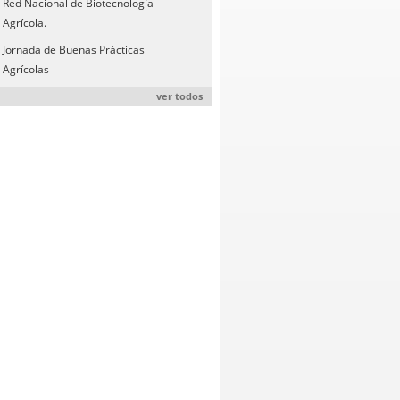
Red Nacional de Biotecnología
Agrícola.
Jornada de Buenas Prácticas
Agrícolas
ver todos