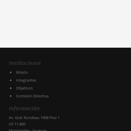
Institucional
Misión
Integrantes
Objetivos
Comisión Directiva
Información
Av. Gral. Rondeau 1908 Piso 1
CP 11.800
Montevideo, Uruguay.