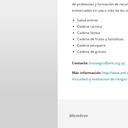
de problemas y formación de recur
enmarcados en una o más de las sig
Salud animal
Cadena cárnica
Cadena láctea
Cadena de frutas y hortalizas
Cadena pesquera
Cadena de granos
Contacto:
innovagro@anii.org.uy
.
Más información:
http://www.anii
inocuidad–y-evaluacion-de-riesgos
Miembros