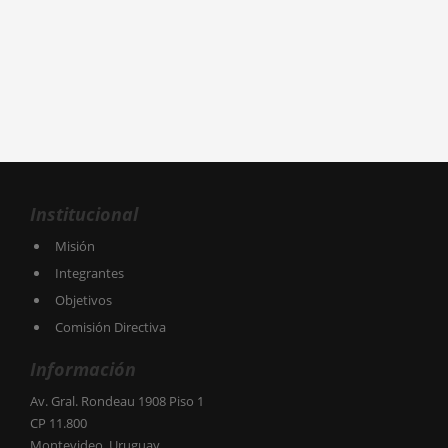
Institucional
Misión
Integrantes
Objetivos
Comisión Directiva
Información
Av. Gral. Rondeau 1908 Piso 1
CP 11.800
Montevideo, Uruguay.