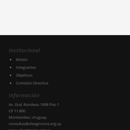
Institucional
Misión
Integrantes
Objetivos
Comisión Directiva
Información
Av. Gral. Rondeau 1908 Piso 1
CP 11.800
Montevideo, Uruguay.
consultas@oleaginosos.org.uy