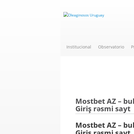
Institucional
Observatorio
P
Novedades
Mostbet AZ – bu
Giriş rəsmi sayt
Mostbet AZ – bu
Giriş rəsmi sayt