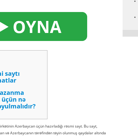
▶️ OYNA
i saytı
atlar
qazanma
q üçün nə
oyulmalıdır?
rkətinin Azerbaycan üçün hazırladığı rəsmi sayt. Bu sayt,
lan və Azerbaycanın tərəfindən təyin olunmuş qaydalar altında