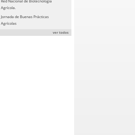
Red Nacional de Biotecnología
Agrícola.
Jornada de Buenas Prácticas
Agrícolas
ver todos