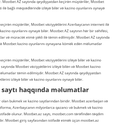
lir. Mostbet AZ saytında qeydiyyatdan keçirən müştərilər, Mostbet
i ilə bağlı məqsədlərində izləyə bilər və kazino oyunlarını oynayə
çirən müştərilər, Mostbet vəziyyətlərini Azerbaycanın interneti ilə
kazino oyunlarını oynayə bilər. Mostbet AZ saytının hər bir səhifəsi,
r və müraciət etmə şəkli ilə təmin edilmişdir. Mostbet AZ saytında
n və Mostbet kazino oyunlarını oynayana kömək edən məlumatlar
çirən müştərilər, Mostbet vəziyyətlərini izləyə bilər və kazino
 saytında Mostbet vəziyyətlərini izləyə bilən və Mostbet kazino
lumatlar təmin edilmişdir. Mostbet AZ saytında qeydiyyatdan
lərini izləyə bilər və kazino oyunlarını oynayə bilər.
 saytı haqqında məlumatlar
olan bukmek ve kazino saytlarından biridir. Mostbet azerbaijan və
latforma, Azerbaycanın milyonlarca qazancı və bukmek və kazino
n istifadə olunur. Mostbet.az saytı, mostbet.com tərəfindən təqdim
dır. Mostbet giriş sayfasından istifadə etmək üçün mostbet.az