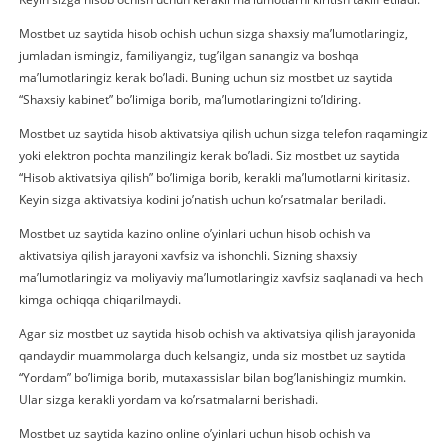
Mostbet uz saytida hisob ochish uchun sizga shaxsiy ma’lumotlaringiz,
jumladan ismingiz, familiyangiz, tug’ilgan sanangiz va boshqa
ma’lumotlaringiz kerak bo’ladi. Buning uchun siz mostbet uz saytida
“Shaxsiy kabinet” bo’limiga borib, ma’lumotlaringizni to’ldiring.
Mostbet uz saytida hisob aktivatsiya qilish uchun sizga telefon raqamingiz
yoki elektron pochta manzilingiz kerak bo’ladi. Siz mostbet uz saytida
“Hisob aktivatsiya qilish” bo’limiga borib, kerakli ma’lumotlarni kiritasiz.
Keyin sizga aktivatsiya kodini jo’natish uchun ko’rsatmalar beriladi.
Mostbet uz saytida kazino online o’yinlari uchun hisob ochish va
aktivatsiya qilish jarayoni xavfsiz va ishonchli. Sizning shaxsiy
ma’lumotlaringiz va moliyaviy ma’lumotlaringiz xavfsiz saqlanadi va hech
kimga ochiqqa chiqarilmaydi.
Agar siz mostbet uz saytida hisob ochish va aktivatsiya qilish jarayonida
qandaydir muammolarga duch kelsangiz, unda siz mostbet uz saytida
“Yordam” bo’limiga borib, mutaxassislar bilan bog’lanishingiz mumkin.
Ular sizga kerakli yordam va ko’rsatmalarni berishadi.
Mostbet uz saytida kazino online o’yinlari uchun hisob ochish va