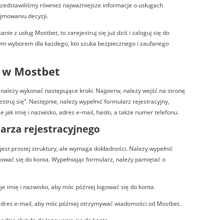
rzedstawiliśmy również najważniejsze informacje o usługach
mowaniu decyzji.
anie z usług Mostbet, to zarejestruj się już dziś i zaloguj się do
nym wyborem dla każdego, kto szuka bezpiecznego i zaufanego
a w Mostbet
, należy wykonać następujące kroki. Najpierw, należy wejść na stronę
estruj się”. Następnie, należy wypełnić formularz rejestracyjny,
jak imię i nazwisko, adres e-mail, hasło, a także numer telefonu.
arza rejestracyjnego
jest prostej struktury, ale wymaga dokładności. Należy wypełnić
gować się do konta. Wypełniając formularz, należy pamiętać o
je imię i nazwisko, aby móc później logować się do konta.
 adres e-mail, aby móc później otrzymywać wiadomości od Mostbet.