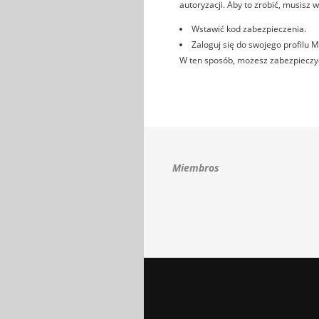
autoryzacji. Aby to zrobić, musisz 
Wstawić kod zabezpieczenia.
Zaloguj się do swojego profilu M
W ten sposób, możesz zabezpieczyć
Miembros