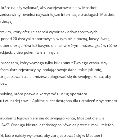
 które należy wykonać, aby zarejestrować się w Mostbet i
rzedstawimy również najważniejsze informacje o usługach Mostbet,
decyzji.
skim, który oferuje szeroki wybór zakładów sportowych i
 ponad 20 dyscyplin sportowych, w tym piłkę nożną, koszykówkę,
 Mostbet oferuje również kasyno online, w którym możesz grać w różne
ackjack, video poker i wiele innych.
m procesem, który wymaga tylko kilku minut Twojego czasu. Aby
formularz rejestracyjny, podając swoje dane, takie jak imię,
 zarejestrowaniu się, możesz zalogować się do swojego konta, aby
bet.
mobilną, która pozwala korzystać z usług operatora
i w każdej chwili. Aplikacja jest dostępna dla urządzeń z systemem
b problem z logowaniem się do swojego konta, Mostbet oferuje
 24/7. Obsługa klienta jest dostępna również przez e-mail i telefon.
ki, które należy wykonać, aby zarejestrować się w Mostbet i