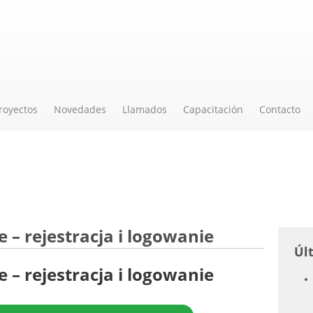
royectos
Novedades
Llamados
Capacitación
Contacto
 – rejestracja i logowanie
Úl
 – rejestracja i logowanie