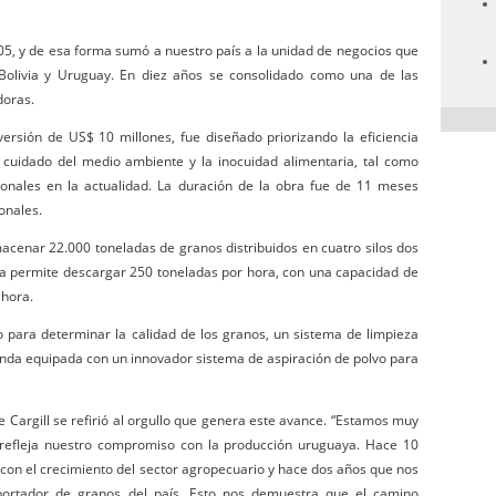
5, y de esa forma sumó a nuestro país a la unidad de negocios que
 Bolivia y Uruguay. En diez años se consolidado como una de las
doras.
rsión de US$ 10 millones, fue diseñado priorizando la eficiencia
el cuidado del medio ambiente y la inocuidad alimentaria, tal como
nales en la actualidad. La duración de la obra fue de 11 meses
onales.
acenar 22.000 toneladas de granos distribuidos en cuatro silos dos
a permite descargar 250 toneladas por hora, con una capacidad de
 hora.
 para determinar la calidad de los granos, un sistema de limpieza
anda equipada con un innovador sistema de aspiración de polvo para
 Cargill se refirió al orgullo que genera este avance. “Estamos muy
e refleja nuestro compromiso con la producción uruguaya. Hace 10
n el crecimiento del sector agropecuario y hace dos años que nos
ortador de granos del país. Esto nos demuestra que el camino