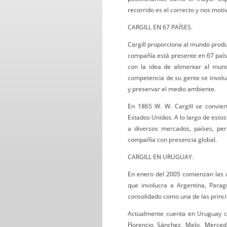
recorrido es el correcto y nos moti
CARGILL EN 67 PAÍSES.
Cargill proporciona al mundo product
compañía está presente en 67 paí
con la idea de alimentar al mun
competencia de su gente se involu
y preservar el medio ambiente.
En 1865 W. W. Cargill se convier
Estados Unidos. A lo largo de esto
a diversos mercados, países, pe
compañía con presencia global.
CARGILL EN URUGUAY.
En enero del 2005 comienzan las a
que involucra a Argentina, Parag
consolidado como una de las princ
Actualmente cuenta en Uruguay co
Florencio Sánchez, Melo, Merce