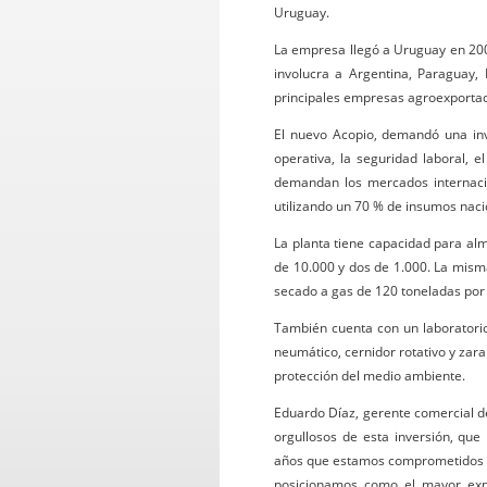
Uruguay.
La empresa llegó a Uruguay en 200
involucra a Argentina, Paraguay,
principales empresas agroexporta
El nuevo Acopio, demandó una inve
operativa, la seguridad laboral, 
demandan los mercados internacio
utilizando un 70 % de insumos naci
La planta tiene capacidad para alm
de 10.000 y dos de 1.000. La mism
secado a gas de 120 toneladas por
También cuenta con un laboratorio
neumático, cernidor rotativo y zar
protección del medio ambiente.
Eduardo Díaz, gerente comercial de
orgullosos de esta inversión, qu
años que estamos comprometidos co
posicionamos como el mayor exp