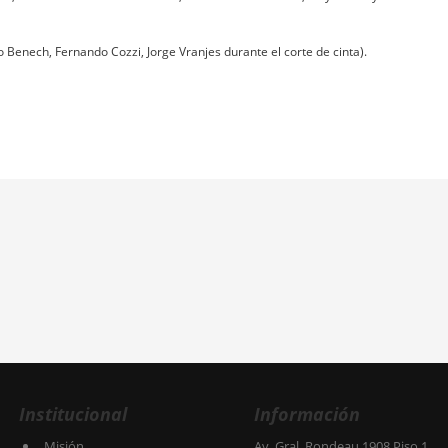
o Benech, Fernando Cozzi, Jorge Vranjes durante el corte de cinta).
Institucional
Información
Misión
Av. Gral. Rondeau 1908 Piso 1