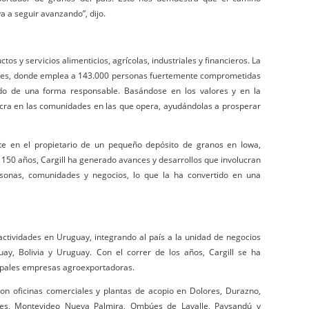
va a seguir avanzando”, dijo.
os y servicios alimenticios, agrícolas, industriales y financieros. La
ses, donde emplea a 143.000 personas fuertemente comprometidas
do de una forma responsable. Basándose en los valores y en la
cra en las comunidades en las que opera, ayudándolas a prosperar
te en el propietario de un pequeño depósito de granos en Iowa,
s 150 años, Cargill ha generado avances y desarrollos que involucran
rsonas, comunidades y negocios, lo que la ha convertido en una
ctividades en Uruguay, integrando al país a la unidad de negocios
uay, Bolivia y Uruguay. Con el correr de los años, Cargill se ha
ipales empresas agroexportadoras.
n oficinas comerciales y plantas de acopio en Dolores, Durazno,
des, Montevideo Nueva Palmira, Ombúes de Lavalle, Paysandú y