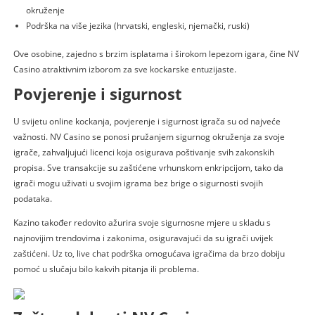
okruženje
Podrška na više jezika (hrvatski, engleski, njemački, ruski)
Ove osobine, zajedno s brzim isplatama i širokom lepezom igara, čine NV
Casino atraktivnim izborom za sve kockarske entuzijaste.
Povjerenje i sigurnost
U svijetu online kockanja, povjerenje i sigurnost igrača su od najveće
važnosti. NV Casino se ponosi pružanjem sigurnog okruženja za svoje
igrače, zahvaljujući licenci koja osigurava poštivanje svih zakonskih
propisa. Sve transakcije su zaštićene vrhunskom enkripcijom, tako da
igrači mogu uživati u svojim igrama bez brige o sigurnosti svojih
podataka.
Kazino također redovito ažurira svoje sigurnosne mjere u skladu s
najnovijim trendovima i zakonima, osiguravajući da su igrači uvijek
zaštićeni. Uz to, live chat podrška omogućava igračima da brzo dobiju
pomoć u slučaju bilo kakvih pitanja ili problema.