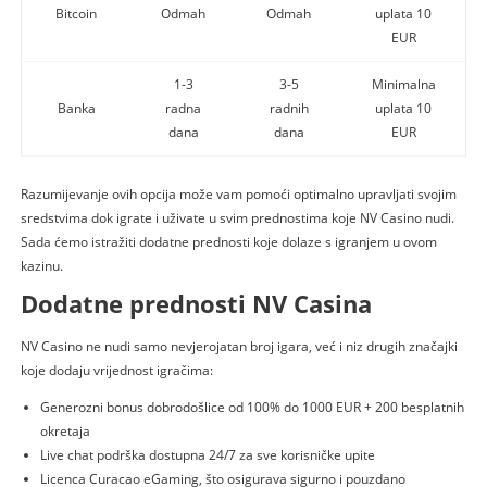
Bitcoin
Odmah
Odmah
uplata 10
EUR
1-3
3-5
Minimalna
Banka
radna
radnih
uplata 10
dana
dana
EUR
Razumijevanje ovih opcija može vam pomoći optimalno upravljati svojim
sredstvima dok igrate i uživate u svim prednostima koje NV Casino nudi.
Sada ćemo istražiti dodatne prednosti koje dolaze s igranjem u ovom
kazinu.
Dodatne prednosti NV Casina
NV Casino ne nudi samo nevjerojatan broj igara, već i niz drugih značajki
koje dodaju vrijednost igračima:
Generozni bonus dobrodošlice od 100% do 1000 EUR + 200 besplatnih
okretaja
Live chat podrška dostupna 24/7 za sve korisničke upite
Licenca Curacao eGaming, što osigurava sigurno i pouzdano