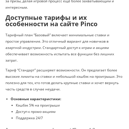
за призы, делая игровой процесс ещё более захватывающим и
интересным.
Доступные тарифы и их
особенности на сайте Pinco
Тарифный план “Базовый” включает минимальные ставки и
простое управление. Это отличный вариант для новичков в
азартной индустрии. Стандартный доступ к играм и акциям
обеспечивает возможность испытать все функции без лишних
затрат.
Тариф “Стандарт” расширяет возможности. Он предлагает более
высокие лимиты на ставки и небольшой кэшбэк на проигрыши. Это
полезно для тех, кто готов делать крупные ставки и хочет вернуть
часть средств в случае неудачи.
Основные характеристики:
Кэшбэк 5% на проигрыши
Доступ к промо-акциям
Поддержка 24/7