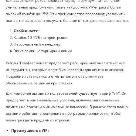
Для азартных игроков подойдет тариф “Премиум”. Он включает
уникальные предложения, такие как доступ к VIP-играм и более
высокий кэшбэк до 15%. Эти преимущества позволяют увеличить
шансы на выигрыш и получать больше от каждого игрового сеанса.
Особенности:
Кэшбэк 10-15% на проигрыши
Персональный менеджер
Эксклюзивные турниры и акции
Режим “Профессионал” предлагает расширенные аналитические
инструменты, которые могут быть полезны для опытных игроков.
Подробная статистика и отчеты помогают принимать
обоснованные решения при ставках.
Для наиболее активных пользователей существует тариф “VIP”. Он
предлагает индивидуальные условия, включая максимальные
лимиты на ставки и минимальные комиссии. В рамках этого плана
активно работают специальные программы лояльности, чтобы
вознаграждать преданных игроков.
Преимущества VIP: