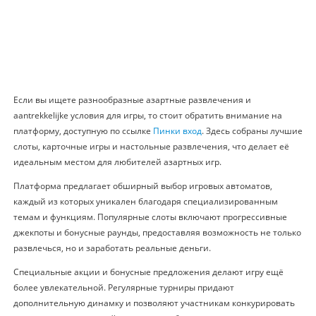
Если вы ищете разнообразные азартные развлечения и
aantrekkelijke условия для игры, то стоит обратить внимание на
платформу, доступную по ссылке
Пинки вход
. Здесь собраны лучшие
слоты, карточные игры и настольные развлечения, что делает её
идеальным местом для любителей азартных игр.
Платформа предлагает обширный выбор игровых автоматов,
каждый из которых уникален благодаря специализированным
темам и функциям. Популярные слоты включают прогрессивные
джекпоты и бонусные раунды, предоставляя возможность не только
развлечься, но и заработать реальные деньги.
Специальные акции и бонусные предложения делают игру ещё
более увлекательной. Регулярные турниры придают
дополнительную динамку и позволяют участникам конкурировать