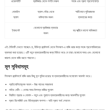
ওয়েবসাইট
ব্রাউজার থেকে লগইন করুন
সহজ এবং দ্রুত প্রবেশযোগ্য
মোবাইল
অ্যাপ স্টোর থেকে
স্মার্টফোনে সুবিধাজনক
অ্যাপ
ডাউনলোড করুন
ব্যবহারের জন্য
যেকোনো ব্রাউজার ব্যবহার
ট্যাবলেট
বড় স্ক্রীনে ভালো অভিজ্ঞতা
করুন
এই টেবিলটি দেখতে পাচ্ছেন যে, বিভিন্ন প্ল্যাটফর্ম থেকে পিনআপ-এ বাজি ধরার জন্য সহজ প্রবেশাধিকারের
ব্যবস্থা করা হয়েছে। এটি নতুন ব্যবহারকারীদের জন্য নিশ্চিত করে যে তারা যেকোনো সময় এবং যেকোনো
জায়গা থেকে বাজি ধরতে পারবেন।
মূল সুবিধাসমূহ
পিনআপ প্ল্যাটফর্মে বাজি ধরার কিছু মূল সুবিধা রয়েছে যা ব্যবহারকারীদের মনোযোগ আকর্ষণ করে।
প্রতিযোগিতামূলক অডস – উচ্চ লাভের সম্ভাবনা
লাইভ বেটিং – খেলার সময় উপলব্ধ বাজির সুযোগ
নিয়মিত প্রচার ও বোনাস – নতুন এবং পুরাতন ব্যবহারকারীদের জন্য আকর্ষণীয় সুযোগ
দ্রুত ডিপোজিট এবং উইথড্রয়াল অপশন – অতি দ্রুত অর্থ লেনদেন