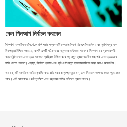
কেন পিনআপ নির্বাচন করবেন
পিনআপ অনলাইন ক্যাসিনোতে বাজি ধরার জন্য একটি চমৎকার বিকল্প হিসেবে বিবেচিত। এর সুবিধাসমূহ এবং
নিরাপত্তা নিশ্চিত করে যে, আপনি একটি সঠিক এবং আনন্দময় অভিজ্ঞতা পাবেন। পিনআপ-এর ব্যবহারকারী-
বান্ধব ইন্টারফেস এবং দ্রুত লেনদেন প্রক্রিয়া নিশ্চিত করে যে, নতুন ব্যবহারকারীরা সহজেই এবং দ্রুতভাবে
বাজি ধরতে পারবেন। এছাড়া, নিয়মিত প্রচার এবং সুবিধাগুলি নতুন ব্যবহারকারীদের জন্য আরও আকর্ষণীয়।
অতএব, যদি আপনি অনলাইন ক্যাসিনোতে বাজি ধরার জন্য প্রস্তুত হন, তবে পিনআপ আপনার সেরা পছন্দ হতে
পারে। এটি আপনাকে একটি সুরক্ষিত এবং আনন্দময় বাজির পরিবেশ প্রদান করবে।