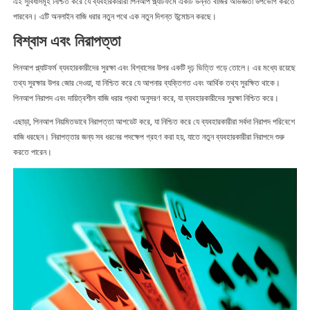
এই সুবিধাসমূহ নিশ্চিত করে যে ব্যবহারকারীরা পিনআপ প্ল্যাটফর্মে একটি উন্নত বাজির অভিজ্ঞতা উপভোগ করতে
পারবেন। এটি অনলাইন বাজি ধরার নতুন পথে এক নতুন দিগন্ত উন্মোচন করছে।
বিশ্বাস এবং নিরাপত্তা
পিনআপ প্ল্যাটফর্ম ব্যবহারকারীদের সুরক্ষা এবং বিশ্বাসের উপর একটি দৃঢ় ভিত্তি গড়ে তোলে। এর মধ্যে রয়েছে
তথ্য সুরক্ষার উপর জোর দেওয়া, যা নিশ্চিত করে যে আপনার ব্যক্তিগত এবং আর্থিক তথ্য সুরক্ষিত থাকে।
পিনআপ নিরাপদ এবং দায়িত্বশীল বাজি ধরার প্রথা অনুসরণ করে, যা ব্যবহারকারীদের সুরক্ষা নিশ্চিত করে।
এছাড়া, পিনআপ নিয়মিতভাবে নিরাপত্তা আপডেট করে, যা নিশ্চিত করে যে ব্যবহারকারীরা সর্বদা নিরাপদ পরিবেশে
বাজি ধরছেন। নিরাপত্তার জন্য সব ধরনের পদক্ষেপ গ্রহণ করা হয়, যাতে নতুন ব্যবহারকারীরা নিরাপদে শুরু
করতে পারেন।