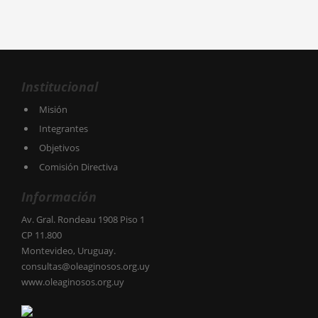
Institucional
Misión
Integrantes
Objetivos
Comisión Directiva
Información
Av. Gral. Rondeau 1908 Piso 1
CP 11.800
Montevideo, Uruguay.
consultas@oleaginosos.org.uy
www.oleaginosos.org.uy