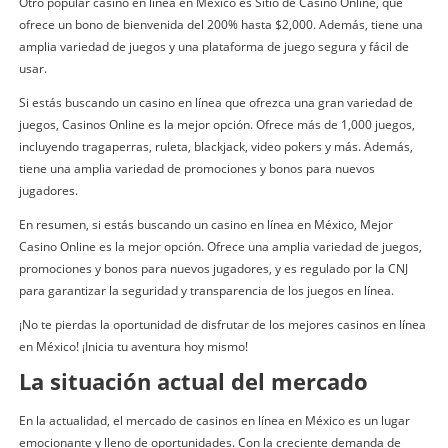
Otro popular casino en línea en México es Sitio de Casino Online, que
ofrece un bono de bienvenida del 200% hasta $2,000. Además, tiene una
amplia variedad de juegos y una plataforma de juego segura y fácil de
usar.
Si estás buscando un casino en línea que ofrezca una gran variedad de
juegos, Casinos Online es la mejor opción. Ofrece más de 1,000 juegos,
incluyendo tragaperras, ruleta, blackjack, video pokers y más. Además,
tiene una amplia variedad de promociones y bonos para nuevos
jugadores.
En resumen, si estás buscando un casino en línea en México, Mejor
Casino Online es la mejor opción. Ofrece una amplia variedad de juegos,
promociones y bonos para nuevos jugadores, y es regulado por la CNJ
para garantizar la seguridad y transparencia de los juegos en línea.
¡No te pierdas la oportunidad de disfrutar de los mejores casinos en línea
en México! ¡Inicia tu aventura hoy mismo!
La situación actual del mercado
En la actualidad, el mercado de casinos en línea en México es un lugar
emocionante y lleno de oportunidades. Con la creciente demanda de