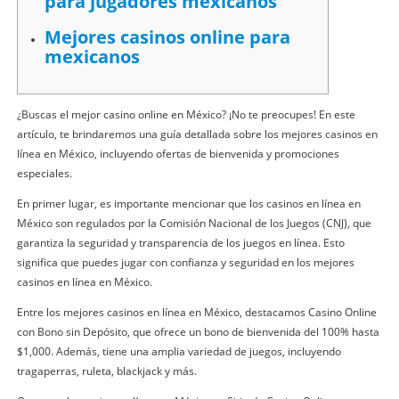
para jugadores mexicanos
Mejores casinos online para
mexicanos
¿Buscas el mejor casino online en México? ¡No te preocupes! En este
artículo, te brindaremos una guía detallada sobre los mejores casinos en
línea en México, incluyendo ofertas de bienvenida y promociones
especiales.
En primer lugar, es importante mencionar que los casinos en línea en
México son regulados por la Comisión Nacional de los Juegos (CNJ), que
garantiza la seguridad y transparencia de los juegos en línea. Esto
significa que puedes jugar con confianza y seguridad en los mejores
casinos en línea en México.
Entre los mejores casinos en línea en México, destacamos Casino Online
con Bono sin Depósito, que ofrece un bono de bienvenida del 100% hasta
$1,000. Además, tiene una amplia variedad de juegos, incluyendo
tragaperras, ruleta, blackjack y más.