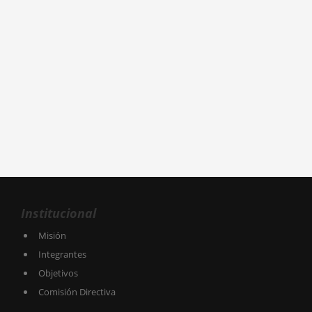
Institucional
Misión
Integrantes
Objetivos
Comisión Directiva