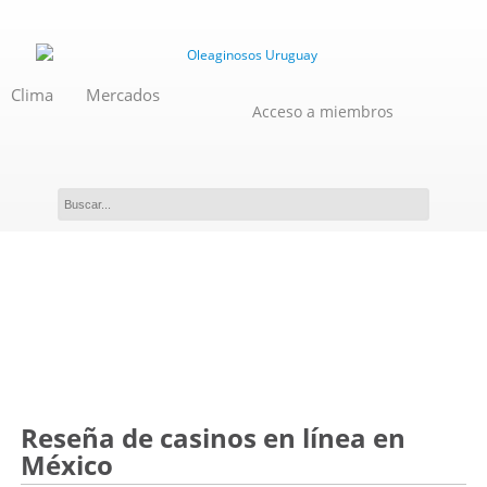
Clima
Mercados
Acceso a miembros
Novedades
Reseña de casinos en línea en
México