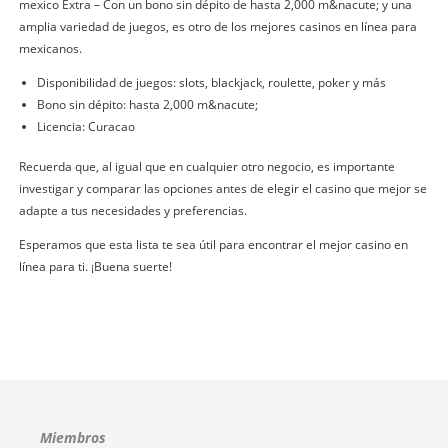
mexico Extra – Con un bono sin dépito de hasta 2,000 m&nacute; y una
amplia variedad de juegos, es otro de los mejores casinos en línea para
mexicanos.
Disponibilidad de juegos: slots, blackjack, roulette, poker y más
Bono sin dépito: hasta 2,000 m&nacute;
Licencia: Curacao
Recuerda que, al igual que en cualquier otro negocio, es importante
investigar y comparar las opciones antes de elegir el casino que mejor se
adapte a tus necesidades y preferencias.
Esperamos que esta lista te sea útil para encontrar el mejor casino en
línea para ti. ¡Buena suerte!
Miembros