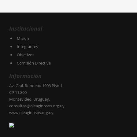
Institucional
Misión
Integrantes
Objetivos
Comisión Directiva
Información
Av. Gral. Rondeau 1908 Piso 1
CP 11.800
Montevideo, Uruguay.
consultas@oleaginosos.org.uy
www.oleaginosos.org.uy