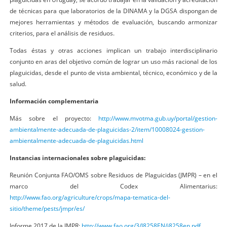
de técnicas para que laboratorios de la DINAMA y la DGSA dispongan de
mejores herramientas y métodos de evaluación, buscando armonizar
criterios, para el análisis de residuos.
Todas éstas y otras acciones implican un trabajo interdisciplinario
conjunto en aras del objetivo común de lograr un uso más racional de los
plaguicidas, desde el punto de vista ambiental, técnico, económico y de la
salud.
Información complementaria
Más sobre el proyecto:
http://www.mvotma.gub.uy/portal/gestion-
ambientalmente-adecuada-de-plaguicidas-2/item/10008024-gestion-
ambientalmente-adecuada-de-plaguicidas.html
Instancias internacionales sobre plaguicidas:
Reunión Conjunta FAO/OMS sobre Residuos de Plaguicidas (JMPR) – en el
marco del Codex Alimentarius:
http://www.fao.org/agriculture/crops/mapa-tematica-del-
sitio/theme/pests/jmpr/es/
Informe 2017 de la JMPR:
http://www.fao.org/3/I8258EN/i8258en.pdf