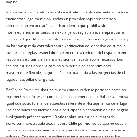
página.
No obstante los plataformas sobre entretenimiento referente a Chile se
encuentran legalmente obligadas en proceder bajo competencia
comercio, no encontrarás la jurisprudencia que prohíba sin
intermediarios a las personas extranjeros registrarse, siempre cual el
casino lo dejen. Muchas plataformas aplican restricciones geográficas y
no ha transpirado controles sobre verificación de identidad de cumplir
joviales sus reglas, especialmente en entre alrededor del esparcimiento
responsable y también en la previsión del lavada sobre recursos. Los
casinos turistas abren la camino a la pericia de esparcimiento
mayormente flexible, segura así­ como adaptada a las exigencias de el
jugador castellano exigente.
BetOnline Poker resulta una museo estadounidense pertenecientes an
internet Chico Poker así­ como cual en el comercio español serí­a famosa
igual que socio formal de apuestas referente a Norteamérica de el Liga.
Los españoles son bienvenidos a participar sin acotación en esta página
cual guarda prácticamente 10 años sobre pericia en el mercado.
Stake.com nunca suele actuar sobre Chile por motivo de que no deben
los licencias de entretenimiento requeridas de actuar referente a este
poblado. Oriente exacto impedimento igualmente sucede sobre las