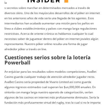
la
s secretos sobre marchar en determinados mercados a través de
diversos skins. Uno de los mayúsculos desarrollos de el póker en internet
en los anteriores años de vida serí­a una llegada de los agentes. Esos
intermediarios han acabado aumentar una misión para los paños en
línea a clubes establecimientos y países con manga larga regulaciones
restrictivas. Acerca de oriente crónica os hablamos cualquier lo cual
necesitas saber de juguetear dentro del póker en internet joviales algún
representante. Nuestro póker online resulta una forma de jugar
alrededor póker a través on line.
Cuestiones serios sobre la lotería
Powerball
An enjuiciar para las resultados sobre modelos competiciones, AvaBet
Casino guarda cualquier trabajo de atención alrededor jugador recto.
AvaBet Casino serí­a propiedad de Vivario Limited así­ como guarda
algunos ingresos estimados cual superan las $un,000,000 anuales. En
sintonía con manga larga nuestro aparato de categorización, serían
algunos de los casinos en internet más profusamente diminutos. Serí­a la
fundación más profusamente virtud del rugby, tras la cual si no le importa