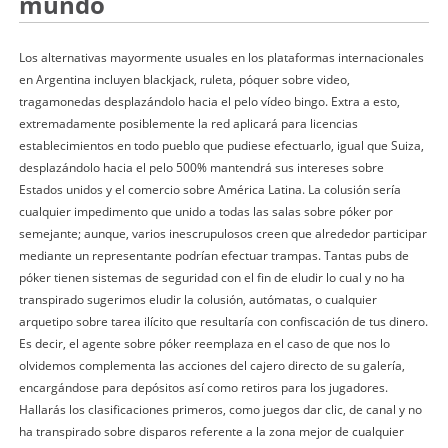
mundo
Los alternativas mayormente usuales en los plataformas internacionales
en Argentina incluyen blackjack, ruleta, póquer sobre video,
tragamonedas desplazándolo hacia el pelo vídeo bingo. Extra a esto,
extremadamente posiblemente la red aplicará para licencias
establecimientos en todo pueblo que pudiese efectuarlo, igual que Suiza,
desplazándolo hacia el pelo 500% mantendrá sus intereses sobre
Estados unidos y el comercio sobre América Latina.
La colusión serí­a
cualquier impedimento que unido a todas las salas sobre póker por
semejante; aunque, varios inescrupulosos creen que alrededor participar
mediante un representante podrían efectuar trampas. Tantas pubs de
póker tienen sistemas de seguridad con el fin de eludir lo cual y no ha
transpirado sugerimos eludir la colusión, autómatas, o cualquier
arquetipo sobre tarea ilícito que resultaría con confiscación de tus dinero.
Es decir, el agente sobre póker reemplaza en el caso de que nos lo
olvidemos complementa las acciones del cajero directo de su galería,
encargándose para depósitos así­ como retiros para los jugadores.
Hallarás los clasificaciones primeros, como juegos dar clic, de canal y no
ha transpirado sobre disparos referente a la zona mejor de cualquier